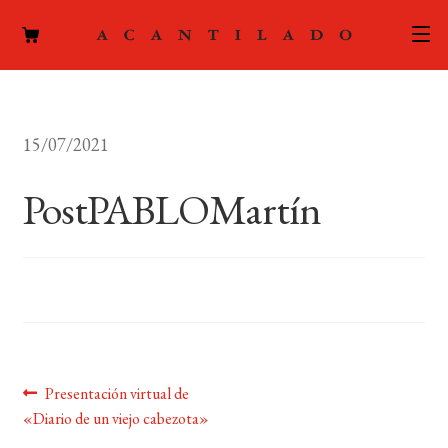
CATÁLOGO
15/07/2021
AUTORES
Expand
el
PostPABLOMartín
ACTUALIDAD
Expand
menú
el
hijo
PODCAST
menú
hijo
LA EDITORIAL
Expand
el
FOREIGN RIGHTS
menú
hijo
Navegación
Anterior:
Presentación virtual de
CONTACTO
«Diario de un viejo cabezota»
de
MI CUENTA