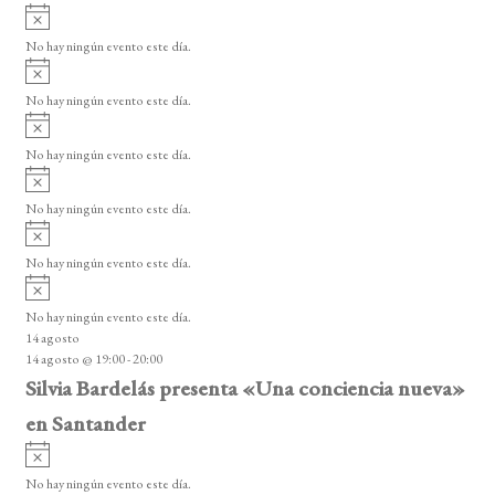
E
A
s
v
v
o
No hay ningún evento este día.
i
e
A
s
v
n
o
No hay ningún evento este día.
i
A
t
s
v
o
No hay ningún evento este día.
o
i
A
s
s
v
o
No hay ningún evento este día.
i
A
s
v
o
No hay ningún evento este día.
i
A
s
v
o
No hay ningún evento este día.
i
14 agosto
s
14 agosto @ 19:00
-
20:00
o
Silvia Bardelás presenta «Una conciencia nueva»
en Santander
A
v
No hay ningún evento este día.
i