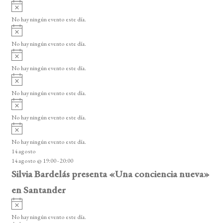
A
s
v
o
No hay ningún evento este día.
i
A
s
v
o
No hay ningún evento este día.
i
A
s
v
o
No hay ningún evento este día.
i
A
s
v
o
No hay ningún evento este día.
i
A
s
v
o
No hay ningún evento este día.
i
A
s
v
o
No hay ningún evento este día.
i
14 agosto
s
14 agosto @ 19:00
-
20:00
o
Silvia Bardelás presenta «Una conciencia nueva»
en Santander
A
v
No hay ningún evento este día.
i