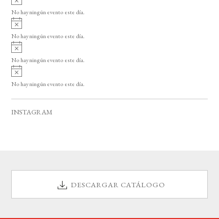
s
v
o
No hay ningún evento este día.
i
A
s
v
o
No hay ningún evento este día.
i
A
s
v
o
No hay ningún evento este día.
i
A
s
v
o
No hay ningún evento este día.
i
s
o
INSTAGRAM
DESCARGAR CATÁLOGO