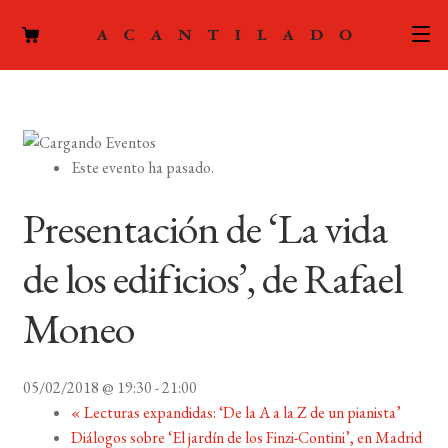
CATÁLOGO
AUTORES
Expand
Este evento ha pasado.
el
ACTUALIDAD
Expand
menú
Presentación de ‘La vida
el
hijo
PODCAST
menú
de los edificios’, de Rafael
hijo
LA EDITORIAL
Expand
Moneo
el
FOREIGN RIGHTS
menú
hijo
05/02/2018 @ 19:30
-
21:00
CONTACTO
«
Lecturas expandidas: ‘De la A a la Z de un pianista’
Diálogos sobre ‘El jardín de los Finzi-Contini’, en Madrid
MI CUENTA