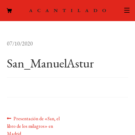
CATÁLOGO
07/10/2020
AUTORES
Expand
el
San_ManuelAstur
ACTUALIDAD
Expand
menú
el
hijo
PODCAST
menú
hijo
LA EDITORIAL
Expand
el
FOREIGN RIGHTS
menú
hijo
Navegación
Anterior:
Presentación de «San, el
CONTACTO
libro de los milagros» en
de
Madrid
MI CUENTA