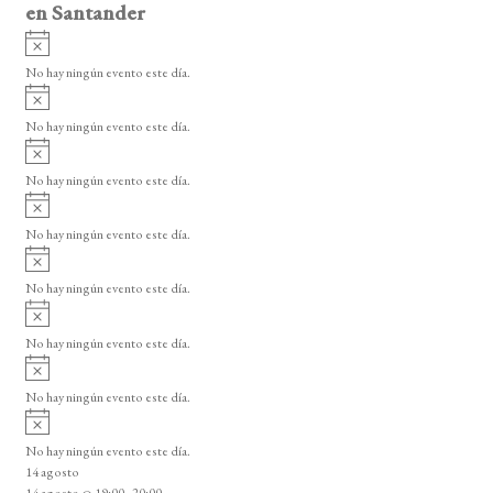
en Santander
A
v
No hay ningún evento este día.
i
A
s
v
o
No hay ningún evento este día.
i
A
s
v
o
No hay ningún evento este día.
i
A
s
v
o
No hay ningún evento este día.
i
A
s
v
o
No hay ningún evento este día.
i
A
s
v
o
No hay ningún evento este día.
i
A
s
v
o
No hay ningún evento este día.
i
A
s
v
o
No hay ningún evento este día.
i
14 agosto
s
14 agosto @ 19:00
-
20:00