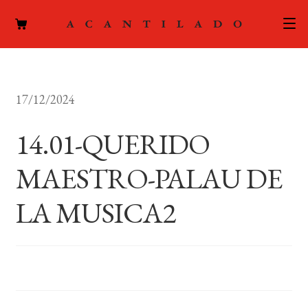
CATÁLOGO
17/12/2024
AUTORES
Expand
el
14.01-QUERIDO
ACTUALIDAD
Expand
menú
el
hijo
MAESTRO-PALAU DE
PODCAST
menú
hijo
LA MUSICA2
LA EDITORIAL
Expand
el
FOREIGN RIGHTS
menú
hijo
CONTACTO
MI CUENTA