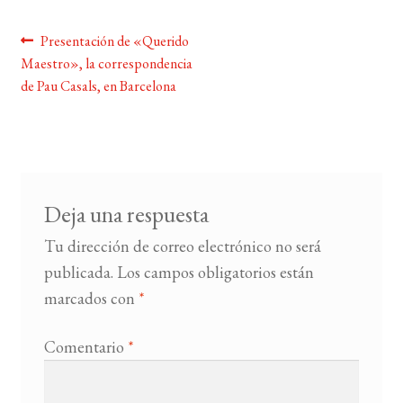
Navegación
Anterior:
Presentación de «Querido
BUSCAR
Maestro», la correspondencia
de
de Pau Casals, en Barcelona
LISTA DE LIBROS
entradas
Deja una respuesta
Tu dirección de correo electrónico no será
publicada.
Los campos obligatorios están
marcados con
*
Comentario
*