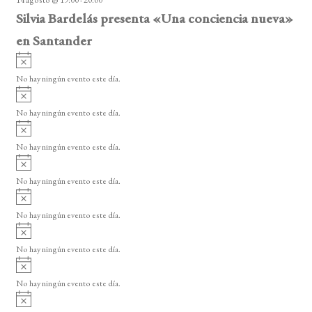
o
Silvia Bardelás presenta «Una conciencia nueva»
en Santander
A
v
No hay ningún evento este día.
i
A
s
v
o
No hay ningún evento este día.
i
A
s
v
o
No hay ningún evento este día.
i
A
s
v
o
No hay ningún evento este día.
i
A
s
v
o
No hay ningún evento este día.
i
A
s
v
o
No hay ningún evento este día.
i
A
s
v
o
No hay ningún evento este día.
i
A
s
v