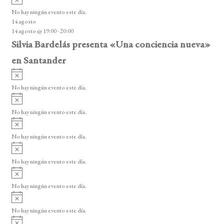
s
v
o
No hay ningún evento este día.
i
14 agosto
s
14 agosto @ 19:00
-
20:00
o
Silvia Bardelás presenta «Una conciencia nueva»
en Santander
A
v
No hay ningún evento este día.
i
A
s
v
o
No hay ningún evento este día.
i
A
s
v
o
No hay ningún evento este día.
i
A
s
v
o
No hay ningún evento este día.
i
A
s
v
o
No hay ningún evento este día.
i
A
s
v
o
No hay ningún evento este día.
i
A
s