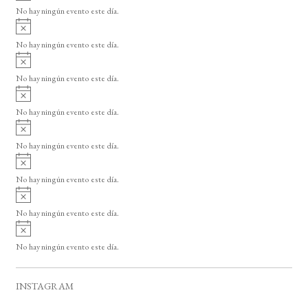
v
o
No hay ningún evento este día.
i
A
s
v
o
No hay ningún evento este día.
i
A
s
v
o
No hay ningún evento este día.
i
A
s
v
o
No hay ningún evento este día.
i
A
s
v
o
No hay ningún evento este día.
i
A
s
v
o
No hay ningún evento este día.
i
A
s
v
o
No hay ningún evento este día.
i
A
s
v
o
No hay ningún evento este día.
i
s
o
INSTAGRAM