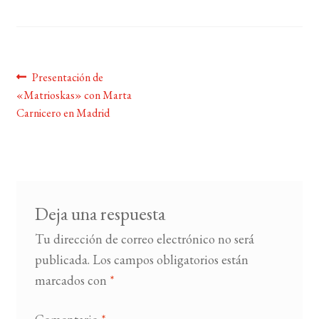
BUSCAR
LISTA DE LIBROS
Navegación
Anterior:
Presentación de
«Matrioskas» con Marta
de
Carnicero en Madrid
entradas
Deja una respuesta
Tu dirección de correo electrónico no será
publicada.
Los campos obligatorios están
marcados con
*