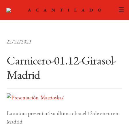
CATÁLOGO
22/12/2023
AUTORES
Expand
el
Carnicero-01.12-Girasol-
ACTUALIDAD
Expand
menú
el
hijo
Madrid
PODCAST
menú
hijo
LA EDITORIAL
Expand
el
FOREIGN RIGHTS
menú
hijo
La autora presentará su última obra el 12 de enero en
CONTACTO
Madrid
MI CUENTA