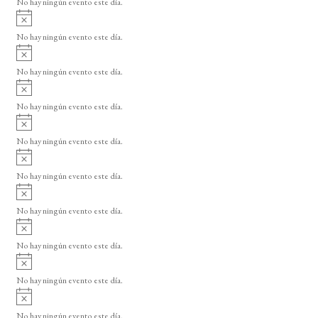
No hay ningún evento este día.
i
A
s
v
o
No hay ningún evento este día.
i
A
s
v
o
No hay ningún evento este día.
i
A
s
v
o
No hay ningún evento este día.
i
A
s
v
o
No hay ningún evento este día.
i
A
s
v
o
No hay ningún evento este día.
i
A
s
v
o
No hay ningún evento este día.
i
A
s
v
o
No hay ningún evento este día.
i
A
s
v
o
No hay ningún evento este día.
i
A
s
v
o
No hay ningún evento este día.