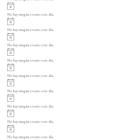
i
A
s
v
o
No hay ningún evento este día.
i
A
s
v
o
No hay ningún evento este día.
i
A
s
v
o
No hay ningún evento este día.
i
A
s
v
o
No hay ningún evento este día.
i
A
s
v
o
No hay ningún evento este día.
i
A
s
v
o
No hay ningún evento este día.
i
A
s
v
o
No hay ningún evento este día.
i
A
s
v
o
No hay ningún evento este día.
i
A
s
v
o
No hay ningún evento este día.
i