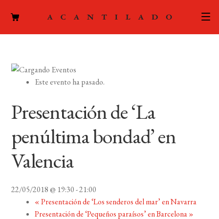
CATÁLOGO
AUTORES
Expand
Este evento ha pasado.
el
ACTUALIDAD
Expand
menú
Presentación de ‘La
el
hijo
PODCAST
menú
penúltima bondad’ en
hijo
LA EDITORIAL
Expand
Valencia
el
FOREIGN RIGHTS
menú
hijo
22/05/2018 @ 19:30
-
21:00
CONTACTO
«
Presentación de ‘Los senderos del mar’ en Navarra
Presentación de ‘Pequeños paraísos’ en Barcelona
»
MI CUENTA