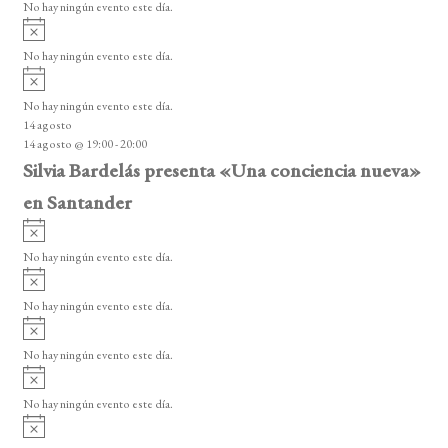
n
o
No hay ningún evento este día.
i
A
t
s
v
o
No hay ningún evento este día.
o
i
A
s
s
v
o
No hay ningún evento este día.
i
14 agosto
s
14 agosto @ 19:00
-
20:00
o
Silvia Bardelás presenta «Una conciencia nueva»
en Santander
A
v
No hay ningún evento este día.
i
A
s
v
o
No hay ningún evento este día.
i
A
s
v
o
No hay ningún evento este día.
i
A
s
v
o
No hay ningún evento este día.
i
A
s
v