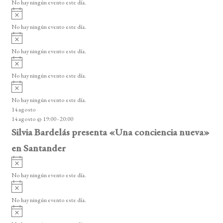
o
No hay ningún evento este día.
i
A
s
v
o
No hay ningún evento este día.
i
A
s
v
o
No hay ningún evento este día.
i
A
s
v
o
No hay ningún evento este día.
i
A
s
v
o
No hay ningún evento este día.
i
14 agosto
s
14 agosto @ 19:00
-
20:00
o
Silvia Bardelás presenta «Una conciencia nueva»
en Santander
A
v
No hay ningún evento este día.
i
A
s
v
o
No hay ningún evento este día.
i
A
s
v
o