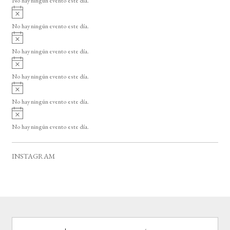
No hay ningún evento este día.
i
A
s
v
o
No hay ningún evento este día.
i
A
s
v
o
No hay ningún evento este día.
i
A
s
v
o
No hay ningún evento este día.
i
A
s
v
o
No hay ningún evento este día.
i
A
s
v
o
No hay ningún evento este día.
i
s
o
INSTAGRAM