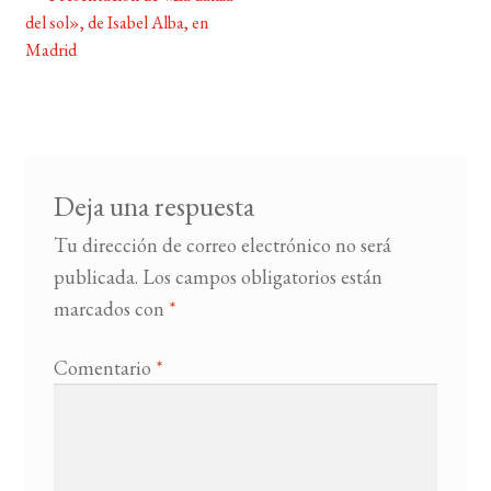
Navegación
del sol», de Isabel Alba, en
de
Madrid
BUSCAR
entradas
LISTA DE LIBROS
Deja una respuesta
Tu dirección de correo electrónico no será
publicada.
Los campos obligatorios están
marcados con
*
Comentario
*