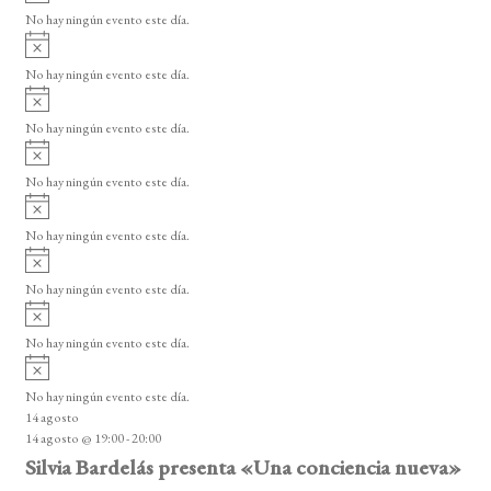
s
s
s
s
s
s
s
v
d
o
No hay ningún evento este día.
i
A
e
s
v
o
No hay ningún evento este día.
E
i
A
s
v
v
o
No hay ningún evento este día.
i
e
A
s
v
n
o
No hay ningún evento este día.
i
A
t
s
v
o
No hay ningún evento este día.
o
i
A
s
s
v
o
No hay ningún evento este día.
i
A
s
v
o
No hay ningún evento este día.
i
A
s
v
o
No hay ningún evento este día.
i
14 agosto
s
14 agosto @ 19:00
-
20:00
o
Silvia Bardelás presenta «Una conciencia nueva»