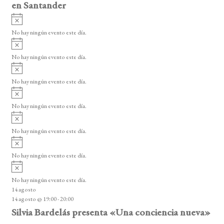
en Santander
A
v
No hay ningún evento este día.
i
A
s
v
o
No hay ningún evento este día.
i
A
s
v
o
No hay ningún evento este día.
i
A
s
v
o
No hay ningún evento este día.
i
A
s
v
o
No hay ningún evento este día.
i
A
s
v
o
No hay ningún evento este día.
i
A
s
v
o
No hay ningún evento este día.
i
14 agosto
s
14 agosto @ 19:00
-
20:00
o
Silvia Bardelás presenta «Una conciencia nueva»