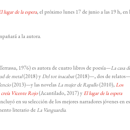
El lugar de la espera
, el próximo lunes 17 de junio a las 19 h, en 
mpañará a la autora.
errassa, 1976) es autora de cuatro libros de poesía—
La casa d
ud de metal
(2018) y
Del tot inacabat
(2018)—, dos de relatos
lencio
(2013)—y las novelas
La mujer de Rapallo
(2010),
Los
 creía Vicente Rojo
(Acantilado, 2017) y
El lugar de la espera
incluyó en su selección de los mejores narradores jóvenes en e
mento literario de
La Vanguardia
.