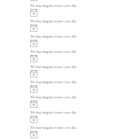
v
o
No hay ningún evento este día.
i
A
s
v
o
No hay ningún evento este día.
i
A
s
v
o
No hay ningún evento este día.
i
A
s
v
o
No hay ningún evento este día.
i
A
s
v
o
No hay ningún evento este día.
i
A
s
v
o
No hay ningún evento este día.
i
A
s
v
o
No hay ningún evento este día.
i
A
s
v
o
No hay ningún evento este día.
i
A
s
v
o
No hay ningún evento este día.
i
A
s