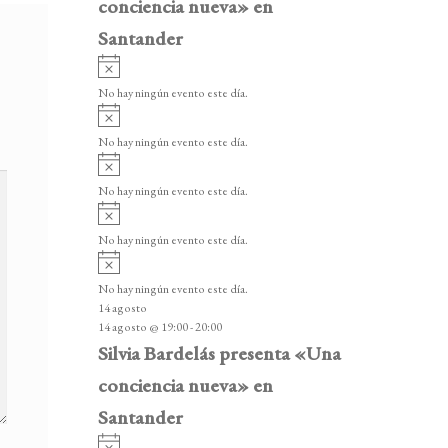
conciencia nueva» en
Santander
A
v
No hay ningún evento este día.
i
A
s
v
o
No hay ningún evento este día.
i
A
s
v
o
No hay ningún evento este día.
i
A
s
v
o
No hay ningún evento este día.
i
A
s
v
o
No hay ningún evento este día.
i
14 agosto
s
14 agosto @ 19:00
-
20:00
o
Silvia Bardelás presenta «Una
conciencia nueva» en
Santander
A