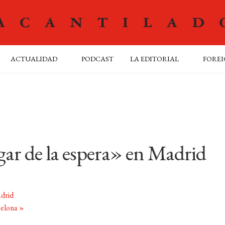
ACTUALIDAD
PODCAST
LA EDITORIAL
FOREI
gar de la espera» en Madrid
adrid
celona
»