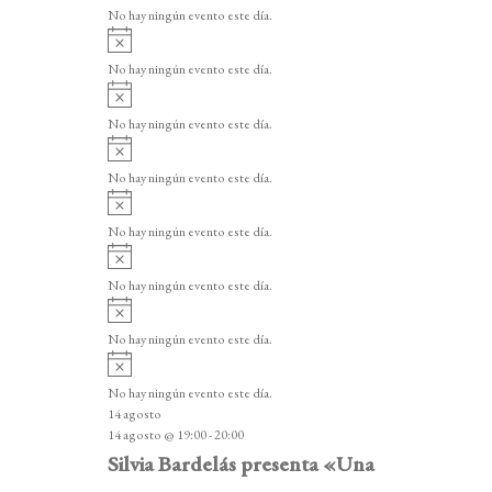
v
v
o
No hay ningún evento este día.
i
e
A
s
v
n
o
No hay ningún evento este día.
i
A
t
s
v
o
No hay ningún evento este día.
o
i
A
s
s
v
o
No hay ningún evento este día.
i
A
s
v
o
No hay ningún evento este día.
i
A
s
v
o
No hay ningún evento este día.
i
A
s
v
o
No hay ningún evento este día.
i
A
s
v
o
No hay ningún evento este día.
i
14 agosto
s
14 agosto @ 19:00
-
20:00
o
Silvia Bardelás presenta «Una