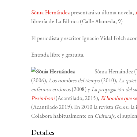
Sònia Hernández
presentará su última novela,
librería de La Fábrica (Calle Alameda, 9).
El periodista y escritor Ignacio Vidal Folch aco
Entrada libre y gratuita.
Sònia Hernández (T
(2006),
Los nombres del tiempo
(2010),
La quiet
enfermos erróneos
(2008) y
La propagación del si
Pissimboni
(Acantilado, 2015),
El hombre que se
(Acantilado 2019). En 2010 la revista
Granta
la 
Colabora habitualmente en
Cultura|s
, el suple
Detalles