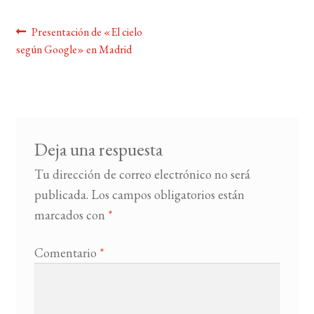
Navegación
Anterior:
Presentación de «El cielo
BUSCAR
según Google» en Madrid
de
LISTA DE LIBROS
entradas
Deja una respuesta
Tu dirección de correo electrónico no será
publicada.
Los campos obligatorios están
marcados con
*
Comentario
*