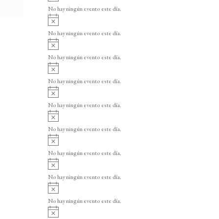
v
o
No hay ningún evento este día.
i
A
s
v
o
No hay ningún evento este día.
i
A
s
v
o
No hay ningún evento este día.
i
A
s
v
o
No hay ningún evento este día.
i
A
s
v
o
No hay ningún evento este día.
i
A
s
v
o
No hay ningún evento este día.
i
A
s
v
o
No hay ningún evento este día.
i
A
s
v
o
No hay ningún evento este día.
i
A
s
v
o
No hay ningún evento este día.
i
A
s