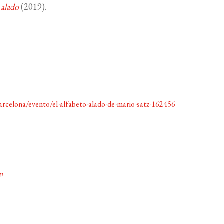
o alado
(2019).
rcelona/evento/el-alfabeto-alado-de-mario-satz-162456
p