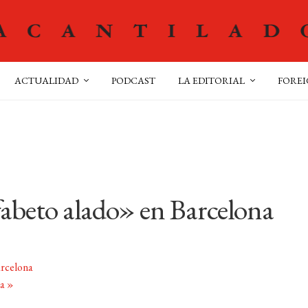
ACTUALIDAD
PODCAST
LA EDITORIAL
FOREI
fabeto alado» en Barcelona
arcelona
na
»