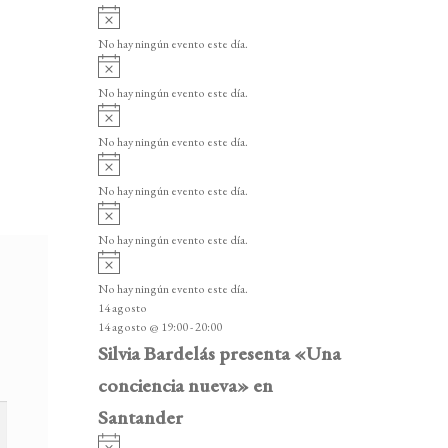
A
v
No hay ningún evento este día.
i
A
s
v
o
No hay ningún evento este día.
i
A
s
v
o
No hay ningún evento este día.
i
A
s
v
o
No hay ningún evento este día.
i
A
s
v
o
No hay ningún evento este día.
i
A
s
v
o
No hay ningún evento este día.
i
14 agosto
s
14 agosto @ 19:00
-
20:00
o
Silvia Bardelás presenta «Una
conciencia nueva» en
Santander
A