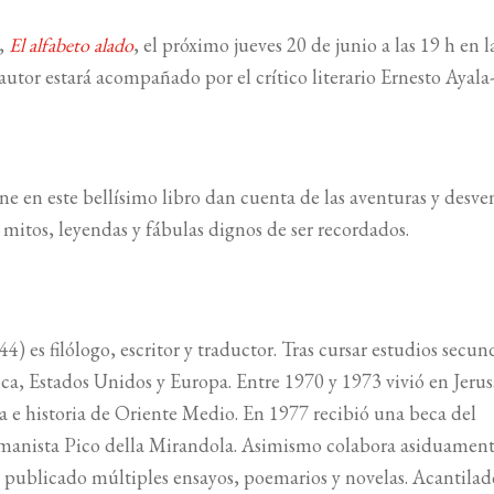
s,
El alfabeto alado
, el próximo jueves 20 de junio a las 19 h en l
autor estará acompañado por el crítico literario Ernesto Ayala
úne en este bellísimo libro dan cuenta de las aventuras y desve
 mitos, leyendas y fábulas dignos de ser recordados.
) es filólogo, escritor y traductor. Tras cursar estudios secun
ica, Estados Unidos y Europa. Entre 1970 y 1973 vivió en Jerus
ía e historia de Oriente Medio. En 1977 recibió una beca del
humanista Pico della Mirandola. Asimismo colabora asiduamen
a publicado múltiples ensayos, poemarios y novelas. Acantilad