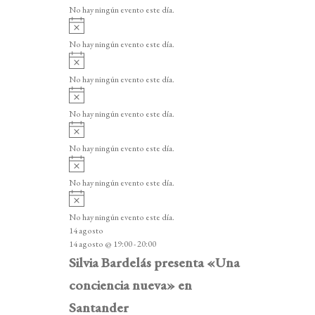
v
v
o
No hay ningún evento este día.
i
e
A
s
v
n
o
No hay ningún evento este día.
i
A
t
s
v
o
No hay ningún evento este día.
o
i
A
s
s
v
o
No hay ningún evento este día.
i
A
s
v
o
No hay ningún evento este día.
i
A
s
v
o
No hay ningún evento este día.
i
A
s
v
o
No hay ningún evento este día.
i
14 agosto
s
14 agosto @ 19:00
-
20:00
o
Silvia Bardelás presenta «Una
conciencia nueva» en
Santander