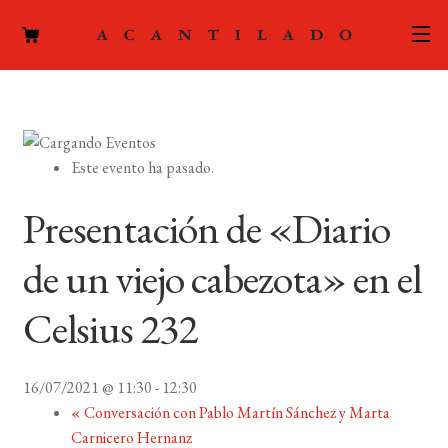
CATÁLOGO
AUTORES
Expand
Este evento ha pasado.
el
ACTUALIDAD
Expand
menú
Presentación de «Diario
el
hijo
PODCAST
menú
de un viejo cabezota» en el
hijo
LA EDITORIAL
Expand
Celsius 232
el
FOREIGN RIGHTS
menú
hijo
16/07/2021 @ 11:30
-
12:30
CONTACTO
«
Conversación con Pablo Martín Sánchez y Marta
Carnicero Hernanz
MI CUENTA