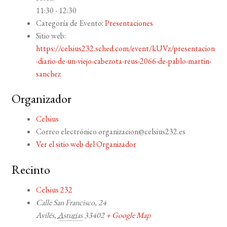
11:30 - 12:30
Categoría de Evento:
Presentaciones
Sitio web:
https://celsius232.sched.com/event/kUVz/presentacion
-diario-de-un-viejo-cabezota-reus-2066-de-pablo-martin-
sanchez
Organizador
Celsius
Correo electrónico
organizacion@celsius232.es
Ver el sitio web del Organizador
Recinto
Celsius 232
Calle San Francisco, 24
Avilés
,
Asturias
33402
+ Google Map