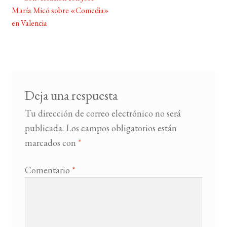
Navegación
María Micó sobre «Comedia»
de
en Valencia
BUSCAR
entradas
LISTA DE LIBROS
Deja una respuesta
Tu dirección de correo electrónico no será
publicada.
Los campos obligatorios están
marcados con
*
Comentario
*