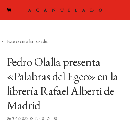
CATÁLOGO
Este evento ha pasado.
AUTORES
Expand
el
ACTUALIDAD
Pedro Olalla presenta
Expand
menú
el
hijo
PODCAST
«Palabras del Egeo» en la
menú
hijo
LA EDITORIAL
librería Rafael Alberti de
Expand
el
FOREIGN RIGHTS
Madrid
menú
hijo
CONTACTO
06/06/2022 @ 19:00
-
20:00
MI CUENTA