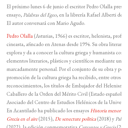
El próximo lunes 6 de junio el escritor Pedro Olalla presen
BUSCAR
ensayo,
Palabras del Egeo
, en la librería Rafael Alberti de M
El autor conversará con Mario Agudo.
LISTA DE LIBROS
Pedro Olalla
(Asturias, 1966) es escritor, helenista, profeso
cineasta, afincado en Atenas desde 1994. Su obra literaria 
explora y da a conocer la cultura griega y humanista com
elementos literarios, plásticos y científicos mediante un l
marcadamente personal. Por el conjunto de su obra y por s
promoción de la cultura griega ha recibido, entre otros i
reconocimientos, los títulos de Embajador del Helenismo 
Caballero de la Orden del Mérito Civil (Estado español)
Asociado del Centro de Estudios Helénicos de la Universi
En Acantilado ha publicado los ensayos
Historia menor de 
Grecia en el aire
(2015),
De senectute politica
(2018) y
Palabr
(2022), la edición conmemorativa
Cervantes y Grecia
(2016