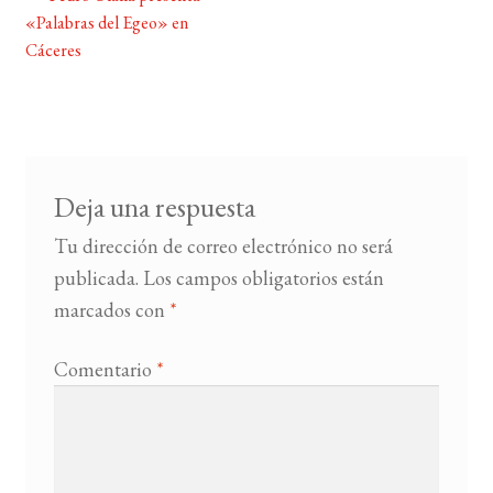
Navegación
«Palabras del Egeo» en
de
Cáceres
BUSCAR
entradas
LISTA DE LIBROS
Deja una respuesta
Tu dirección de correo electrónico no será
publicada.
Los campos obligatorios están
marcados con
*
Comentario
*