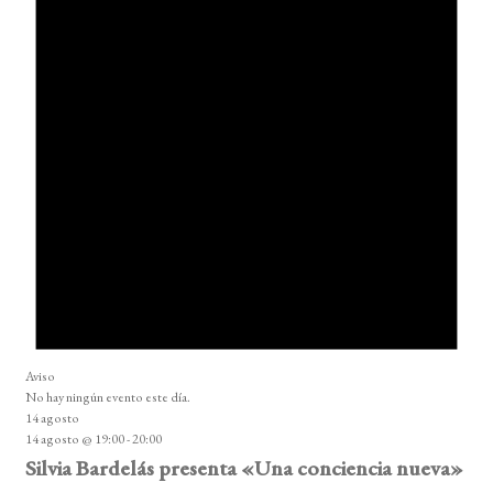
Aviso
No hay ningún evento este día.
14 agosto
14 agosto @ 19:00
-
20:00
Silvia Bardelás presenta «Una conciencia nueva»