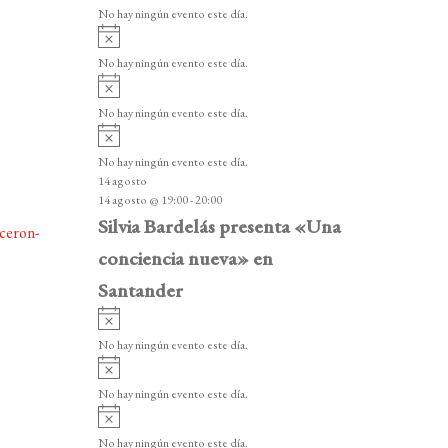
v
v
o
No hay ningún evento este día.
i
e
A
s
v
n
o
No hay ningún evento este día.
i
A
t
s
v
o
No hay ningún evento este día.
o
i
A
s
s
v
o
No hay ningún evento este día.
i
14 agosto
s
14 agosto @ 19:00
-
20:00
o
Silvia Bardelás presenta «Una
iceron-
conciencia nueva» en
Santander
A
v
No hay ningún evento este día.
i
A
s
v
o
No hay ningún evento este día.
i
A
s
v
o
No hay ningún evento este día.