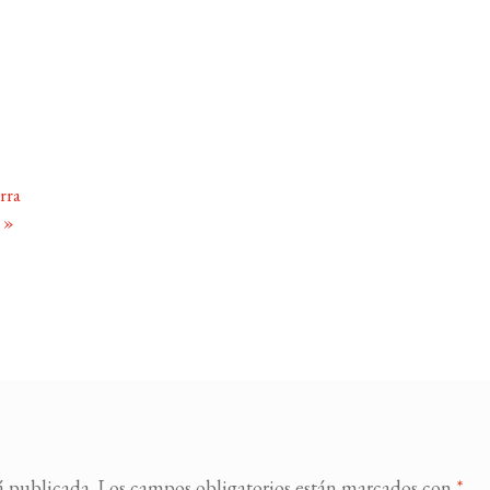
rra
o
»
á publicada.
Los campos obligatorios están marcados con
*