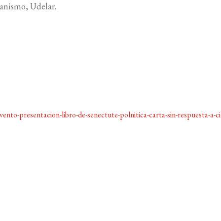
anismo, Udelar.
ento-presentacion-libro-de-senectute-polnitica-carta-sin-respuesta-a-c