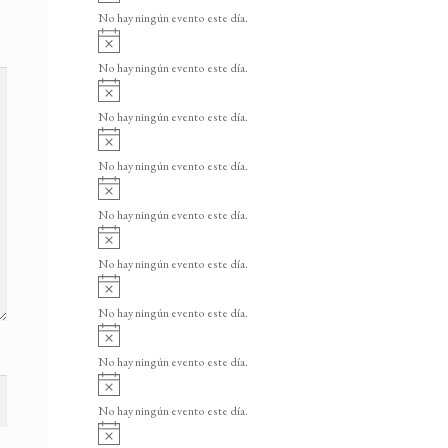
v
o
No hay ningún evento este día.
i
A
s
v
o
No hay ningún evento este día.
i
A
s
v
o
No hay ningún evento este día.
i
A
s
v
o
No hay ningún evento este día.
i
A
s
v
o
No hay ningún evento este día.
i
A
s
v
o
No hay ningún evento este día.
i
A
s
v
o
No hay ningún evento este día.
i
A
s
v
o
No hay ningún evento este día.
i
A
s
v
o
No hay ningún evento este día.
i
A
s