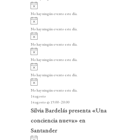
i
A
s
v
o
No hay ningún evento este día.
i
A
s
v
o
No hay ningún evento este día.
i
A
s
v
o
No hay ningún evento este día.
i
A
s
v
o
No hay ningún evento este día.
i
A
s
v
o
No hay ningún evento este día.
i
A
s
v
o
No hay ningún evento este día.
i
14 agosto
s
14 agosto @ 19:00
-
20:00
o
Silvia Bardelás presenta «Una
conciencia nueva» en
Santander
A