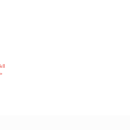
ell
»