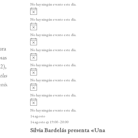
v
v
o
No hay ningún evento este día.
i
e
A
s
v
n
o
No hay ningún evento este día.
i
A
t
s
v
o
No hay ningún evento este día.
o
i
A
s
s
v
ura
o
No hay ningún evento este día.
i
A
osas
s
v
o
No hay ningún evento este día.
2),
i
A
s
tlas
v
o
No hay ningún evento este día.
i
nis
.
A
s
v
o
No hay ningún evento este día.
i
A
s
v
o
No hay ningún evento este día.
i
14 agosto
s
14 agosto @ 19:00
-
20:00
o
Silvia Bardelás presenta «Una