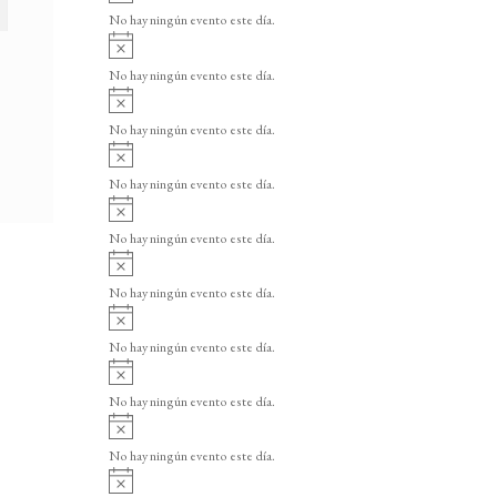
v
o
No hay ningún evento este día.
i
A
s
v
o
No hay ningún evento este día.
i
A
s
v
o
No hay ningún evento este día.
i
A
s
v
o
No hay ningún evento este día.
i
A
s
v
o
No hay ningún evento este día.
i
A
s
v
o
No hay ningún evento este día.
i
A
s
v
o
No hay ningún evento este día.
i
A
s
v
o
No hay ningún evento este día.
i
A
s
v
o
No hay ningún evento este día.
i
A
s