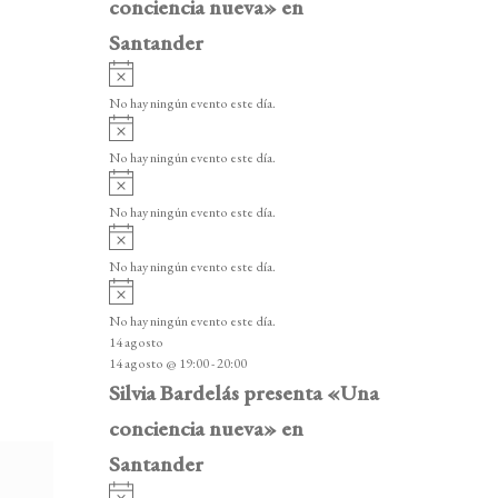
conciencia nueva» en
Santander
A
v
No hay ningún evento este día.
i
A
s
v
o
No hay ningún evento este día.
i
A
s
v
o
No hay ningún evento este día.
i
A
s
v
o
No hay ningún evento este día.
i
A
s
v
o
No hay ningún evento este día.
i
14 agosto
s
14 agosto @ 19:00
-
20:00
o
Silvia Bardelás presenta «Una
conciencia nueva» en
Santander
A