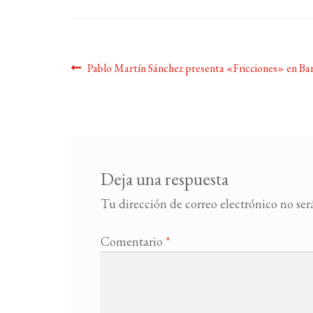
Navegación
Anterior:
Pablo Martín Sánchez presenta «Fricciones» en Ba
de
entradas
Deja una respuesta
Tu dirección de correo electrónico no ser
Comentario
*