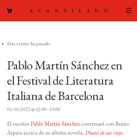
CATÁLOGO
Este evento ha pasado.
AUTORES
Expand
el
ACTUALIDAD
Pablo Martín Sánchez en
Expand
menú
el
hijo
PODCAST
el Festival de Literatura
menú
hijo
LA EDITORIAL
Italiana de Barcelona
Expand
el
FOREIGN RIGHTS
01/10/2022 @ 12:00
-
13:00
menú
hijo
CONTACTO
El escritor
Pablo Martín Sánchez
conversará con Bruno
Arpaia acerca de su última novela,
Diario de un viejo
MI CUENTA