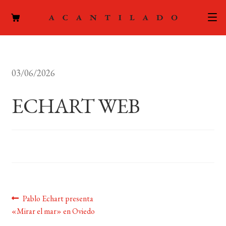
CATÁLOGO
03/06/2026
AUTORES
Expand
el
ECHART WEB
ACTUALIDAD
Expand
menú
el
hijo
PODCAST
menú
hijo
LA EDITORIAL
Expand
el
FOREIGN RIGHTS
menú
hijo
Navegación
Anterior:
Pablo Echart presenta
CONTACTO
«Mirar el mar» en Oviedo
de
MI CUENTA