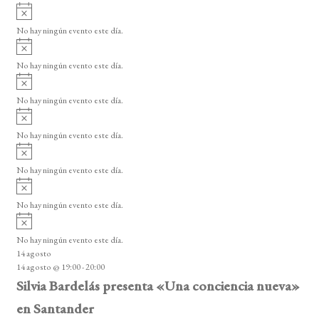
i
A
e
s
v
o
No hay ningún evento este día.
E
i
A
s
v
v
o
No hay ningún evento este día.
i
e
A
s
v
n
o
No hay ningún evento este día.
i
A
t
s
v
o
No hay ningún evento este día.
o
i
A
s
s
v
o
No hay ningún evento este día.
i
A
s
v
o
No hay ningún evento este día.
i
A
s
v
o
No hay ningún evento este día.
i
14 agosto
s
14 agosto @ 19:00
-
20:00
o
Silvia Bardelás presenta «Una conciencia nueva»
en Santander