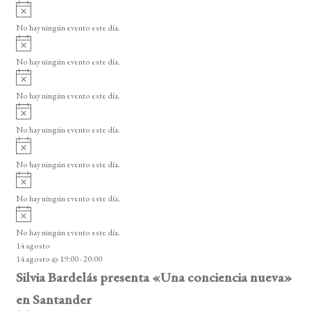
A
v
No hay ningún evento este día.
i
A
s
v
o
No hay ningún evento este día.
i
A
s
v
o
No hay ningún evento este día.
i
A
s
v
o
No hay ningún evento este día.
i
A
s
v
o
No hay ningún evento este día.
i
A
s
v
o
No hay ningún evento este día.
i
A
s
v
o
No hay ningún evento este día.
i
14 agosto
s
14 agosto @ 19:00
-
20:00
o
Silvia Bardelás presenta «Una conciencia nueva»
en Santander