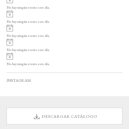
s
v
o
No hay ningún evento este día.
i
A
s
v
o
No hay ningún evento este día.
i
A
s
v
o
No hay ningún evento este día.
i
A
s
v
o
No hay ningún evento este día.
i
A
s
v
o
No hay ningún evento este día.
i
s
o
INSTAGRAM
DESCARGAR CATÁLOGO