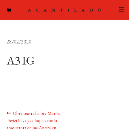
CATÁLOGO
28/02/2020
AUTORES
Expand
el
A3 IG
ACTUALIDAD
Expand
menú
el
hijo
PODCAST
menú
hijo
LA EDITORIAL
Expand
el
FOREIGN RIGHTS
menú
hijo
Navegación
Anterior:
Obra teatral sobre Marina
CONTACTO
Tsvietáieva y coloquio con la
de
traductora Selma Ancira en
MI CUENTA