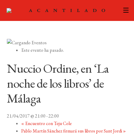
CATÁLOGO
AUTORES
Expand
Este evento ha pasado.
el
ACTUALIDAD
Expand
menú
Nuccio Ordine, en ‘La
el
hijo
PODCAST
menú
noche de los libros’ de
hijo
LA EDITORIAL
Expand
Málaga
el
FOREIGN RIGHTS
menú
hijo
21/04/2017 @ 21:00
-
22:00
CONTACTO
«
Encuentro con Teju Cole
Pablo Martín Sánchez firmará sus libros por Sant Jordi
»
MI CUENTA