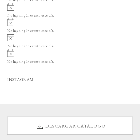
No hay ningún evento este día.
i
A
s
v
o
No hay ningún evento este día.
i
A
s
v
o
No hay ningún evento este día.
i
A
s
v
o
No hay ningún evento este día.
i
A
s
v
o
No hay ningún evento este día.
i
s
o
INSTAGRAM
DESCARGAR CATÁLOGO