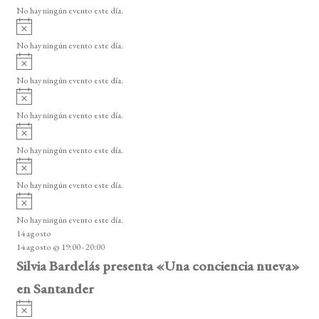
v
o
No hay ningún evento este día.
i
A
s
v
o
No hay ningún evento este día.
i
A
s
v
o
No hay ningún evento este día.
i
A
s
v
o
No hay ningún evento este día.
i
A
s
v
o
No hay ningún evento este día.
i
A
s
v
o
No hay ningún evento este día.
i
A
s
v
o
No hay ningún evento este día.
i
14 agosto
s
14 agosto @ 19:00
-
20:00
o
Silvia Bardelás presenta «Una conciencia nueva»
en Santander
A