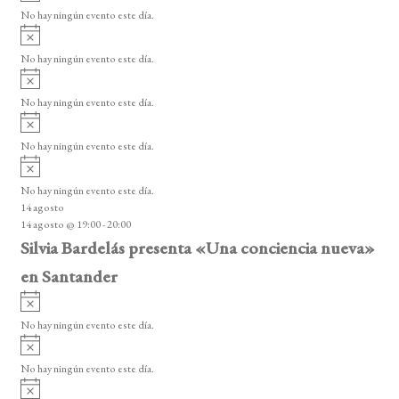
v
o
No hay ningún evento este día.
E
i
A
s
v
v
o
No hay ningún evento este día.
i
e
A
s
v
n
o
No hay ningún evento este día.
i
A
t
s
v
o
No hay ningún evento este día.
o
i
A
s
s
v
o
No hay ningún evento este día.
i
14 agosto
s
14 agosto @ 19:00
-
20:00
o
Silvia Bardelás presenta «Una conciencia nueva»
en Santander
A
v
No hay ningún evento este día.
i
A
s
v
o
No hay ningún evento este día.
i
A
s