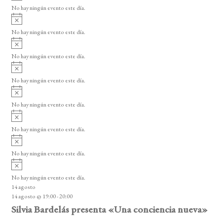
v
o
No hay ningún evento este día.
i
A
s
v
o
No hay ningún evento este día.
i
A
s
v
o
No hay ningún evento este día.
i
A
s
v
o
No hay ningún evento este día.
i
A
s
v
o
No hay ningún evento este día.
i
A
s
v
o
No hay ningún evento este día.
i
A
s
v
o
No hay ningún evento este día.
i
A
s
v
o
No hay ningún evento este día.
i
14 agosto
s
14 agosto @ 19:00
-
20:00
o
Silvia Bardelás presenta «Una conciencia nueva»