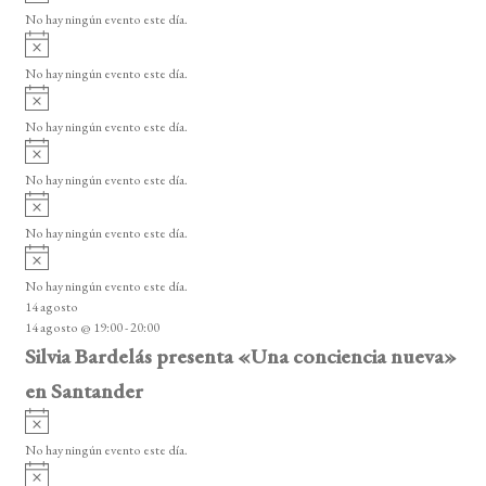
s
s
s
s
s
s
s
v
d
o
No hay ningún evento este día.
i
A
e
s
v
o
No hay ningún evento este día.
E
i
A
s
v
v
o
No hay ningún evento este día.
i
e
A
s
v
n
o
No hay ningún evento este día.
i
A
t
s
v
o
No hay ningún evento este día.
o
i
A
s
s
v
o
No hay ningún evento este día.
i
14 agosto
s
14 agosto @ 19:00
-
20:00
o
Silvia Bardelás presenta «Una conciencia nueva»
en Santander
A
v
No hay ningún evento este día.
i
A
s