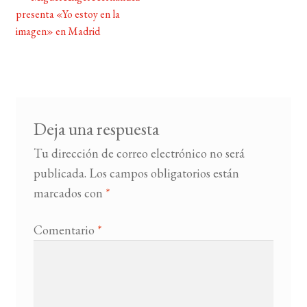
Navegación
presenta «Yo estoy en la
de
imagen» en Madrid
BUSCAR
entradas
LISTA DE LIBROS
Deja una respuesta
Tu dirección de correo electrónico no será
publicada.
Los campos obligatorios están
marcados con
*
Comentario
*