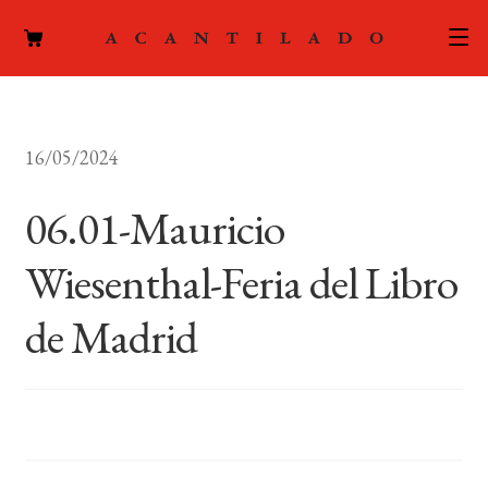
CATÁLOGO
16/05/2024
AUTORES
Expand
el
06.01-Mauricio
ACTUALIDAD
Expand
menú
el
hijo
Wiesenthal-Feria del Libro
PODCAST
menú
hijo
de Madrid
LA EDITORIAL
Expand
el
FOREIGN RIGHTS
menú
hijo
CONTACTO
MI CUENTA