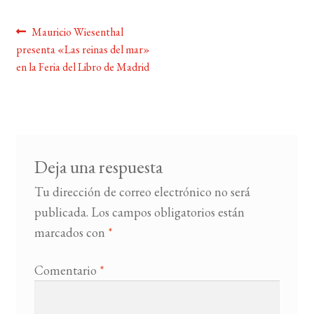
Navegación
Anterior:
Mauricio Wiesenthal
BUSCAR
presenta «Las reinas del mar»
de
en la Feria del Libro de Madrid
LISTA DE LIBROS
entradas
Deja una respuesta
Tu dirección de correo electrónico no será
publicada.
Los campos obligatorios están
marcados con
*
Comentario
*