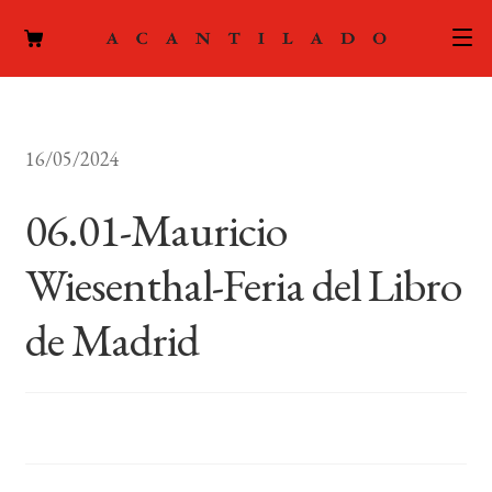
CATÁLOGO
16/05/2024
AUTORES
Expand
el
06.01-Mauricio
ACTUALIDAD
Expand
menú
el
hijo
Wiesenthal-Feria del Libro
PODCAST
menú
hijo
de Madrid
LA EDITORIAL
Expand
el
FOREIGN RIGHTS
menú
hijo
CONTACTO
MI CUENTA