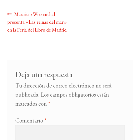
Navegación
Anterior:
Mauricio Wiesenthal
BUSCAR
presenta «Las reinas del mar»
de
en la Feria del Libro de Madrid
LISTA DE LIBROS
entradas
Deja una respuesta
Tu dirección de correo electrónico no será
publicada.
Los campos obligatorios están
marcados con
*
Comentario
*