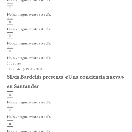
i
A
s
v
o
No hay ningún evento este día.
i
A
s
v
o
No hay ningún evento este día.
i
A
s
v
o
No hay ningún evento este día.
i
A
s
v
o
No hay ningún evento este día.
i
14 agosto
s
14 agosto @ 19:00
-
20:00
o
Silvia Bardelás presenta «Una conciencia nueva»
en Santander
A
v
No hay ningún evento este día.
i
A
s
v
o
No hay ningún evento este día.
i
A
s
v
o
No hay ningún evento este día.