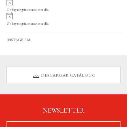
A
s
v
o
No hay ningún evento este día.
i
A
s
v
o
No hay ningún evento este día.
i
s
o
INSTAGRAM
DESCARGAR CATÁLOGO
NEWSLETTER