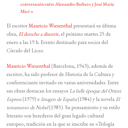
conversación entre Alessandro Barbero y José María
Micó
»
BUSCAR
El escritor
Mauricio Wiesenthal
presentará
su última
LISTA DE LIBROS
obra,
El derecho a disentir
, el próximo martes 25 de
enero a las 19 h.
Evento destinado para socios del
Círculo del Liceo.
Mauricio Wiesenthal
(Barcelona, 1943), además de
escritor, ha sido profesor de Historia de la Cultura y
conferenciante invitado en varias universidades. Entre
sus obras destacan los ensayos
La belle époque del Orient
Express
(1979) e
Imagen de España
(1984) y la novela
El
testamento de Nobel
(1985). Su pensamiento y su estilo
literario son herederos del gran legado cultural
europeo, tradición en la que se inscribe su «Trilogía