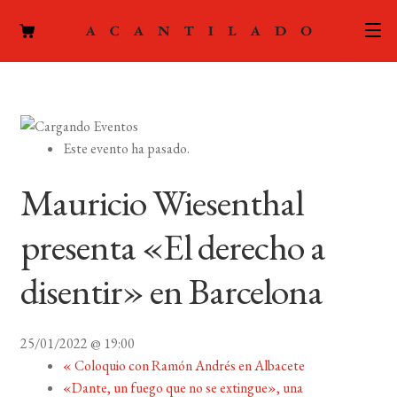
CATÁLOGO
AUTORES
Expand
Este evento ha pasado.
el
ACTUALIDAD
Expand
menú
Mauricio Wiesenthal
el
hijo
PODCAST
menú
presenta «El derecho a
hijo
LA EDITORIAL
Expand
disentir» en Barcelona
el
FOREIGN RIGHTS
menú
hijo
25/01/2022 @ 19:00
CONTACTO
«
Coloquio con Ramón Andrés en Albacete
«Dante, un fuego que no se extingue», una
MI CUENTA