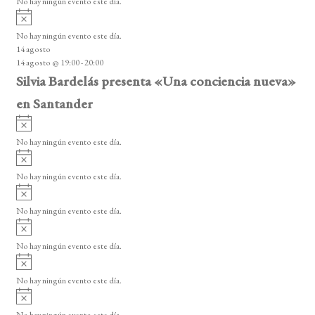
n
No hay ningún evento este día.
i
A
t
s
v
o
No hay ningún evento este día.
o
i
14 agosto
s
s
14 agosto @ 19:00
-
20:00
o
Silvia Bardelás presenta «Una conciencia nueva»
en Santander
A
v
No hay ningún evento este día.
i
A
s
v
o
No hay ningún evento este día.
i
A
s
v
o
No hay ningún evento este día.
i
A
s
v
o
No hay ningún evento este día.
i
A
s
v
o
No hay ningún evento este día.
i
A
s
v
o
No hay ningún evento este día.