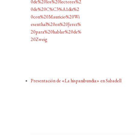
0de%20los%20lectores%2
0de%20C%C3%A1diz%2
0con%20Mauricio%20Wi
esenthal%20en%20Jerez%
20para%20hablar%20de%
20Zweig
Presentación de «La hispanibundia» en Sabadell