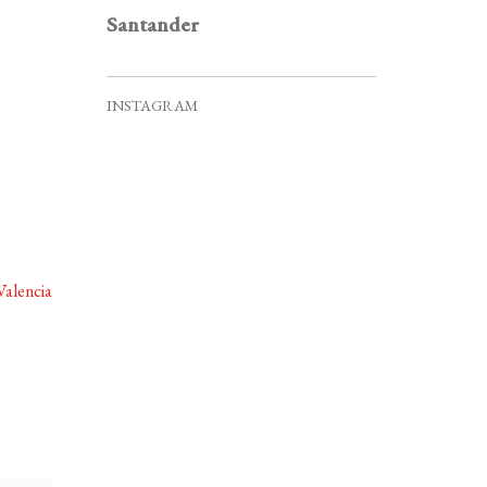
v
Santander
e
n
t
INSTAGRAM
o
s
Valencia