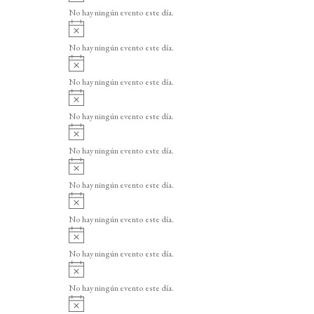
v
o
No hay ningún evento este día.
i
A
s
v
o
No hay ningún evento este día.
i
A
s
v
o
No hay ningún evento este día.
i
A
s
v
o
No hay ningún evento este día.
i
A
s
v
o
No hay ningún evento este día.
i
A
s
v
o
No hay ningún evento este día.
i
A
s
v
o
No hay ningún evento este día.
i
A
s
v
o
No hay ningún evento este día.
i
A
s
v
o
No hay ningún evento este día.
i
A
s