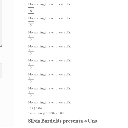
v
v
o
No hay ningún evento este día.
i
e
A
s
v
n
o
No hay ningún evento este día.
i
A
t
s
v
o
No hay ningún evento este día.
o
i
A
s
s
v
o
No hay ningún evento este día.
i
A
s
v
o
No hay ningún evento este día.
i
A
s
v
o
No hay ningún evento este día.
i
A
s
v
o
No hay ningún evento este día.
i
A
s
v
o
No hay ningún evento este día.
i
14 agosto
s
14 agosto @ 19:00
-
20:00
o
Silvia Bardelás presenta «Una