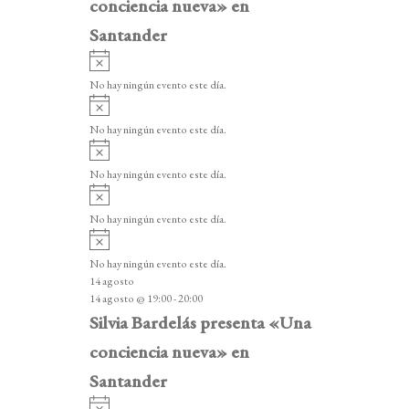
conciencia nueva» en
Santander
A
v
No hay ningún evento este día.
i
A
s
v
o
No hay ningún evento este día.
i
A
s
v
o
No hay ningún evento este día.
i
A
s
v
o
No hay ningún evento este día.
i
A
s
v
o
No hay ningún evento este día.
i
14 agosto
s
14 agosto @ 19:00
-
20:00
o
Silvia Bardelás presenta «Una
conciencia nueva» en
Santander
A