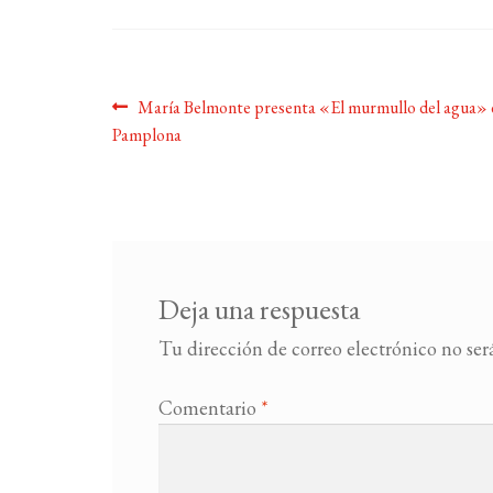
Navegación
Anterior:
María Belmonte presenta «El murmullo del agua» 
Pamplona
de
entradas
Deja una respuesta
Tu dirección de correo electrónico no ser
Comentario
*