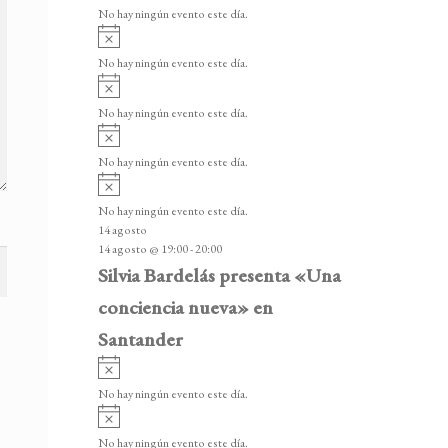
v
v
o
No hay ningún evento este día.
i
e
A
s
v
n
o
No hay ningún evento este día.
i
A
t
s
v
o
No hay ningún evento este día.
o
i
A
s
s
v
o
No hay ningún evento este día.
i
A
s
v
o
No hay ningún evento este día.
i
14 agosto
s
14 agosto @ 19:00
-
20:00
o
Silvia Bardelás presenta «Una
conciencia nueva» en
Santander
A
v
No hay ningún evento este día.
i
A
s
v
o
No hay ningún evento este día.