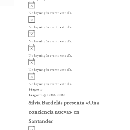
i
A
s
v
o
No hay ningún evento este día.
i
A
s
v
o
No hay ningún evento este día.
i
A
s
v
o
No hay ningún evento este día.
i
A
s
v
o
No hay ningún evento este día.
i
A
s
v
o
No hay ningún evento este día.
i
A
s
v
o
No hay ningún evento este día.
i
14 agosto
s
14 agosto @ 19:00
-
20:00
o
Silvia Bardelás presenta «Una
conciencia nueva» en
Santander
A