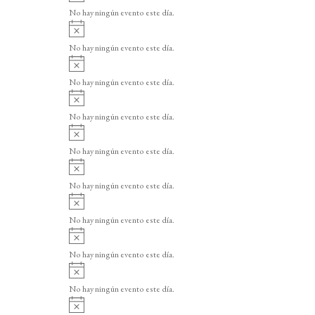
v
o
No hay ningún evento este día.
i
A
s
v
o
No hay ningún evento este día.
i
A
s
v
o
No hay ningún evento este día.
i
A
s
v
o
No hay ningún evento este día.
i
A
s
v
o
No hay ningún evento este día.
i
A
s
v
o
No hay ningún evento este día.
i
A
s
v
o
No hay ningún evento este día.
i
A
s
v
o
No hay ningún evento este día.
i
A
s
v
o
No hay ningún evento este día.
i
A
s