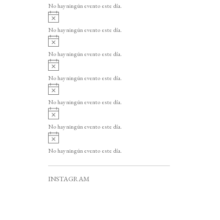
o
No hay ningún evento este día.
i
A
s
v
o
No hay ningún evento este día.
i
A
s
v
o
No hay ningún evento este día.
i
A
s
v
o
No hay ningún evento este día.
i
A
s
v
o
No hay ningún evento este día.
i
A
s
v
o
No hay ningún evento este día.
i
A
s
v
o
No hay ningún evento este día.
i
s
o
INSTAGRAM