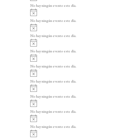
v
o
No hay ningún evento este día.
i
A
s
v
o
No hay ningún evento este día.
i
A
s
v
o
No hay ningún evento este día.
i
A
s
v
o
No hay ningún evento este día.
i
A
s
v
o
No hay ningún evento este día.
i
A
s
v
o
No hay ningún evento este día.
i
A
s
v
o
No hay ningún evento este día.
i
A
s
v
o
No hay ningún evento este día.
i
A
s
v
o
No hay ningún evento este día.
i
A
s
v