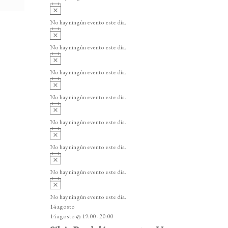
i
A
s
v
o
No hay ningún evento este día.
i
A
s
v
o
No hay ningún evento este día.
i
A
s
v
o
No hay ningún evento este día.
i
A
s
v
o
No hay ningún evento este día.
i
A
s
v
o
No hay ningún evento este día.
i
A
s
v
o
No hay ningún evento este día.
i
A
s
v
o
No hay ningún evento este día.
i
A
s
v
o
No hay ningún evento este día.
i
14 agosto
s
14 agosto @ 19:00
-
20:00
o