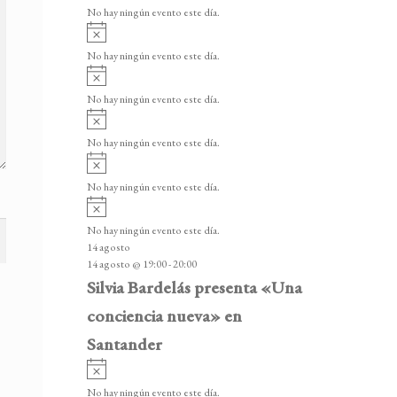
v
v
o
No hay ningún evento este día.
i
e
A
s
v
n
o
No hay ningún evento este día.
i
A
t
s
v
o
No hay ningún evento este día.
o
i
A
s
s
v
o
No hay ningún evento este día.
i
A
s
v
o
No hay ningún evento este día.
i
A
s
v
o
No hay ningún evento este día.
i
14 agosto
s
14 agosto @ 19:00
-
20:00
o
Silvia Bardelás presenta «Una
conciencia nueva» en
Santander
A
v
No hay ningún evento este día.