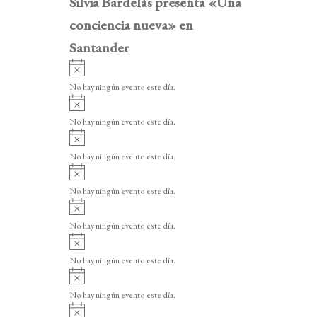
Silvia Bardelás presenta «Una
conciencia nueva» en
Santander
A
v
No hay ningún evento este día.
i
A
s
v
o
No hay ningún evento este día.
i
A
s
v
o
No hay ningún evento este día.
i
A
s
v
o
No hay ningún evento este día.
i
A
s
v
o
No hay ningún evento este día.
i
A
s
v
o
No hay ningún evento este día.
i
A
s
v
o
No hay ningún evento este día.
i
A
s