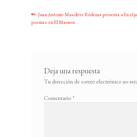
Navegación
Anterior:
Juan Antonio Masoliver Ródenas presenta «En el ja
poema» en El Masnou
de
entradas
Deja una respuesta
Tu dirección de correo electrónico no ser
Comentario
*