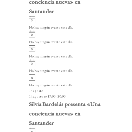
conciencia nueva» en
Santander
A
v
No hay ningún evento este día.
i
A
s
v
o
No hay ningún evento este día.
i
A
s
v
o
No hay ningún evento este día.
i
A
s
v
o
No hay ningún evento este día.
i
A
s
v
o
No hay ningún evento este día.
i
14 agosto
s
14 agosto @ 19:00
-
20:00
o
Silvia Bardelás presenta «Una
conciencia nueva» en
Santander
A