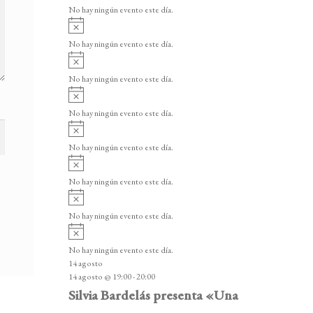
v
v
o
No hay ningún evento este día.
i
e
A
s
v
n
o
No hay ningún evento este día.
i
A
t
s
v
o
No hay ningún evento este día.
o
i
A
s
s
v
o
No hay ningún evento este día.
i
A
s
v
o
No hay ningún evento este día.
i
A
s
v
o
No hay ningún evento este día.
i
A
s
v
o
No hay ningún evento este día.
i
A
s
v
o
No hay ningún evento este día.
i
14 agosto
s
14 agosto @ 19:00
-
20:00
o
Silvia Bardelás presenta «Una