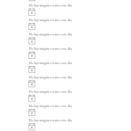
v
o
No hay ningún evento este día.
i
A
s
v
o
No hay ningún evento este día.
i
A
s
v
o
No hay ningún evento este día.
i
A
s
v
o
No hay ningún evento este día.
i
A
s
v
o
No hay ningún evento este día.
i
A
s
v
o
No hay ningún evento este día.
i
A
s
v
o
No hay ningún evento este día.
i
A
s
v
o
No hay ningún evento este día.
i
A
s
v
o
No hay ningún evento este día.
i
A
s