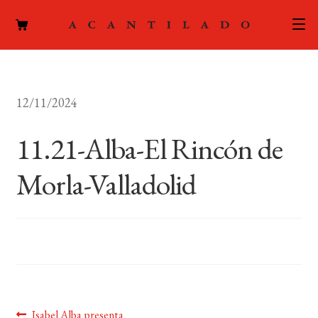
CATÁLOGO
12/11/2024
AUTORES
Expand
el
11.21-Alba-El Rincón de
ACTUALIDAD
Expand
menú
el
hijo
Morla-Valladolid
PODCAST
menú
hijo
LA EDITORIAL
Expand
el
FOREIGN RIGHTS
menú
hijo
CONTACTO
Anterior:
Isabel Alba presenta
MI CUENTA