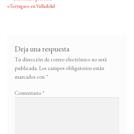
Navegación
«Tortugas» en Valladolid
de
BUSCAR
entradas
LISTA DE LIBROS
Deja una respuesta
Tu dirección de correo electrónico no será
publicada.
Los campos obligatorios están
marcados con
*
Comentario
*