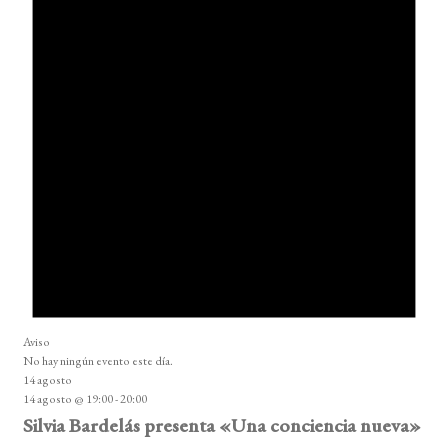
Aviso
No hay ningún evento este día.
14 agosto
14 agosto @ 19:00
-
20:00
Silvia Bardelás presenta «Una conciencia nueva»