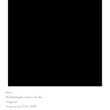
Aviso
No hay ningún evento este día.
14 agosto
14 agosto @ 19:00
-
20:00