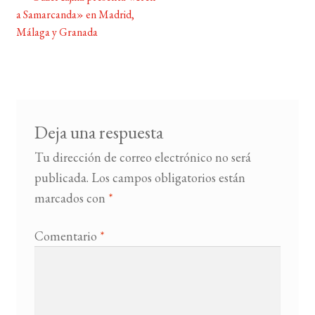
Navegación
a Samarcanda» en Madrid,
de
Málaga y Granada
BUSCAR
entradas
LISTA DE LIBROS
Deja una respuesta
Tu dirección de correo electrónico no será
publicada.
Los campos obligatorios están
marcados con
*
Comentario
*