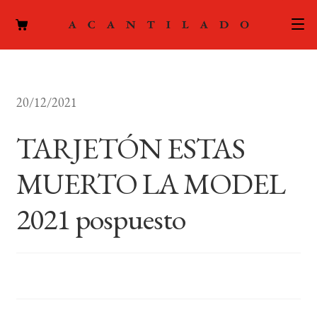
CATÁLOGO
20/12/2021
AUTORES
Expand
el
TARJETÓN ESTAS
ACTUALIDAD
Expand
menú
el
hijo
MUERTO LA MODEL
PODCAST
menú
hijo
2021 pospuesto
LA EDITORIAL
Expand
el
FOREIGN RIGHTS
menú
hijo
CONTACTO
MI CUENTA