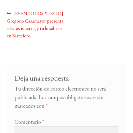
Navegación
Anterior:
[EVENTO POSPUESTO]
BUSCAR
Gregorio Casamayor presenta
de
«Estás muerto, y tú lo sabes»
LISTA DE LIBROS
entradas
en Barcelona
Deja una respuesta
Tu dirección de correo electrónico no será
publicada.
Los campos obligatorios están
marcados con
*
Comentario
*