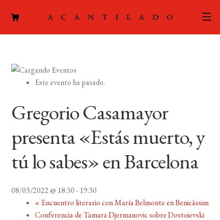
CATÁLOGO
AUTORES
Expand
Este evento ha pasado.
el
ACTUALIDAD
Expand
menú
Gregorio Casamayor
el
hijo
PODCAST
menú
presenta «Estás muerto, y
hijo
LA EDITORIAL
Expand
tú lo sabes» en Barcelona
el
FOREIGN RIGHTS
menú
hijo
08/03/2022 @ 18:30
-
19:30
CONTACTO
«
Encuentro literario con María Belmonte en Benicàssim
Conferencia de Tamara Djermanovic sobre Dostoievski
MI CUENTA