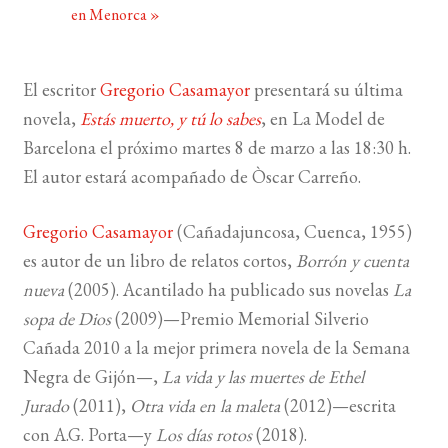
en Menorca
»
BUSCAR
El escritor
Gregorio Casamayor
presentará su última
LISTA DE LIBROS
novela,
Estás muerto, y tú lo sabes
, en La Model de
Barcelona el próximo martes 8 de marzo a las 18:30 h.
El autor estará acompañado de Òscar Carreño.
Gregorio Casamayor
(Cañadajuncosa, Cuenca, 1955)
es autor de un libro de relatos cortos,
Borrón y cuenta
nueva
(2005). Acantilado ha publicado sus novelas
La
sopa de Dios
(2009)—Premio Memorial Silverio
Cañada 2010 a la mejor primera novela de la Semana
Negra de Gijón—,
La vida y las muertes de Ethel
Jurado
(2011),
Otra vida en la maleta
(2012)—escrita
con A.G. Porta—y
Los
días rotos
(2018).