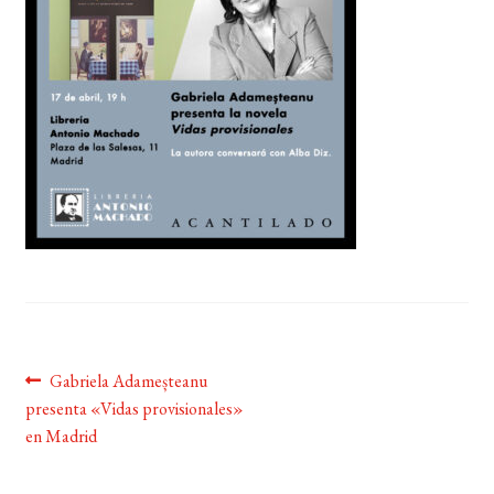
BUSCAR
LISTA DE LIBROS
Navegación
Anterior:
Gabriela Adameșteanu
presenta «Vidas provisionales»
de
en Madrid
entradas