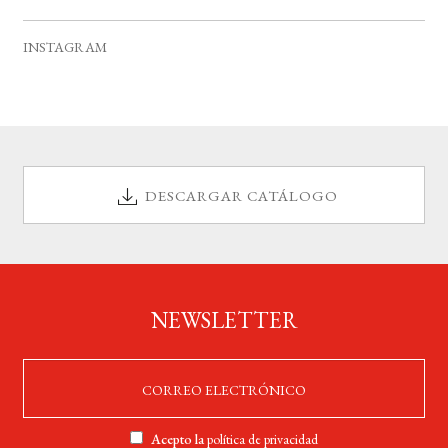
v
s
s
s
s
s
s
s
e
INSTAGRAM
n
t
o
s
DESCARGAR CATÁLOGO
NEWSLETTER
Acepto la
política de privacidad