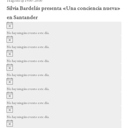
14 agosto @ 19:00
-
20:00
o
Silvia Bardelás presenta «Una conciencia nueva»
en Santander
A
v
No hay ningún evento este día.
i
A
s
v
o
No hay ningún evento este día.
i
A
s
v
o
No hay ningún evento este día.
i
A
s
v
o
No hay ningún evento este día.
i
A
s
v
o
No hay ningún evento este día.
i
A
s
v
o
No hay ningún evento este día.
i
A
s
v
o
No hay ningún evento este día.
i
A
s
v