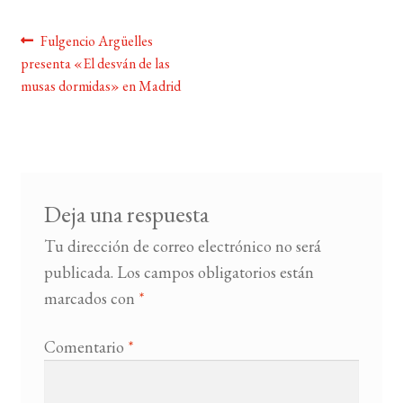
Navegación
Anterior:
Fulgencio Argüelles
BUSCAR
presenta «El desván de las
de
musas dormidas» en Madrid
LISTA DE LIBROS
entradas
Deja una respuesta
Tu dirección de correo electrónico no será
publicada.
Los campos obligatorios están
marcados con
*
Comentario
*