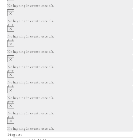
v
o
No hay ningún evento este día.
i
A
s
v
o
No hay ningún evento este día.
i
A
s
v
o
No hay ningún evento este día.
i
A
s
v
o
No hay ningún evento este día.
i
A
s
v
o
No hay ningún evento este día.
i
A
s
v
o
No hay ningún evento este día.
i
A
s
v
o
No hay ningún evento este día.
i
A
s
v
o
No hay ningún evento este día.
i
A
s
v
o
No hay ningún evento este día.
i
14 agosto
s