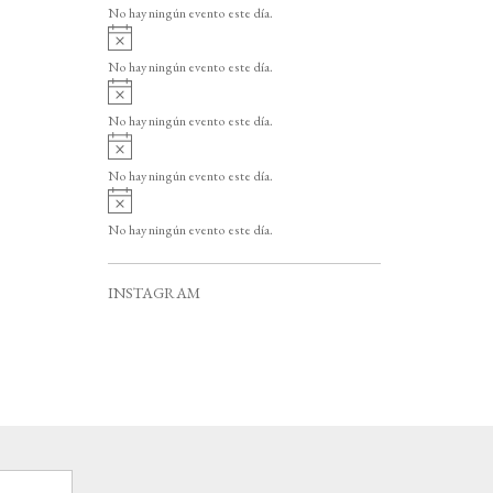
v
o
No hay ningún evento este día.
i
A
s
v
o
No hay ningún evento este día.
i
A
s
v
o
No hay ningún evento este día.
i
A
s
v
o
No hay ningún evento este día.
i
A
s
v
o
No hay ningún evento este día.
i
s
o
INSTAGRAM