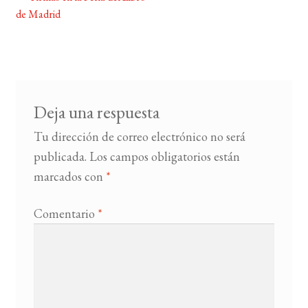
Navegación
de Madrid
de
BUSCAR
entradas
LISTA DE LIBROS
Deja una respuesta
Tu dirección de correo electrónico no será
publicada.
Los campos obligatorios están
marcados con
*
Comentario
*