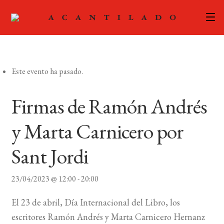
CATÁLOGO
Este evento ha pasado.
AUTORES
Expand
el
ACTUALIDAD
Firmas de Ramón Andrés
Expand
menú
el
hijo
PODCAST
y Marta Carnicero por
menú
hijo
LA EDITORIAL
Sant Jordi
Expand
el
FOREIGN RIGHTS
23/04/2023 @ 12:00
-
20:00
menú
hijo
CONTACTO
El 23 de abril, Día Internacional del Libro, los
escritores Ramón Andrés y Marta Carnicero Hernanz
MI CUENTA