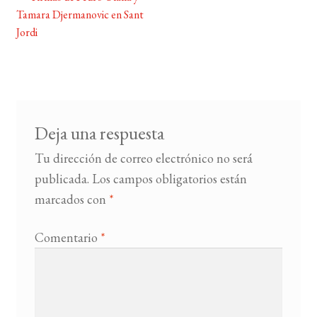
Navegación
Tamara Djermanovic en Sant
de
Jordi
BUSCAR
entradas
LISTA DE LIBROS
Deja una respuesta
Tu dirección de correo electrónico no será
publicada.
Los campos obligatorios están
marcados con
*
Comentario
*