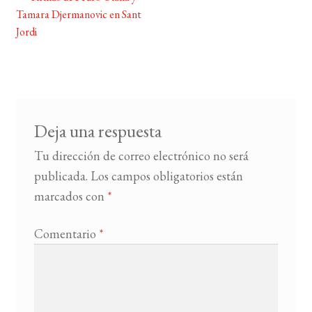
Navegación
Tamara Djermanovic en Sant
de
Jordi
BUSCAR
entradas
LISTA DE LIBROS
Deja una respuesta
Tu dirección de correo electrónico no será
publicada.
Los campos obligatorios están
marcados con
*
Comentario
*