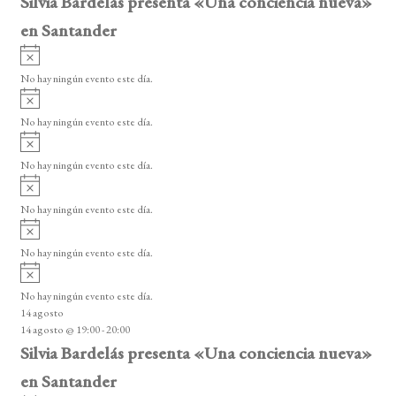
Silvia Bardelás presenta «Una conciencia nueva»
en Santander
A
v
No hay ningún evento este día.
i
A
s
v
o
No hay ningún evento este día.
i
A
s
v
o
No hay ningún evento este día.
i
A
s
v
o
No hay ningún evento este día.
i
A
s
v
o
No hay ningún evento este día.
i
A
s
v
o
No hay ningún evento este día.
i
14 agosto
s
14 agosto @ 19:00
-
20:00
o
Silvia Bardelás presenta «Una conciencia nueva»
en Santander