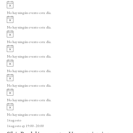
i
A
e
s
v
o
No hay ningún evento este día.
E
i
A
s
v
v
o
No hay ningún evento este día.
i
e
A
s
v
n
o
No hay ningún evento este día.
i
A
t
s
v
o
No hay ningún evento este día.
o
i
A
s
s
v
o
No hay ningún evento este día.
i
A
s
v
o
No hay ningún evento este día.
i
A
s
v
o
No hay ningún evento este día.
i
A
s
v
o
No hay ningún evento este día.
i
14 agosto
s
14 agosto @ 19:00
-
20:00
o