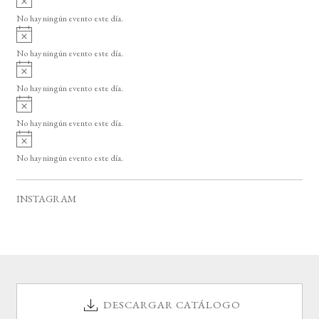
s
v
o
No hay ningún evento este día.
i
A
s
v
o
No hay ningún evento este día.
i
A
s
v
o
No hay ningún evento este día.
i
A
s
v
o
No hay ningún evento este día.
i
A
s
v
o
No hay ningún evento este día.
i
s
o
INSTAGRAM
DESCARGAR CATÁLOGO