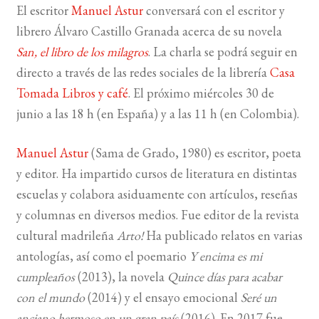
El escritor
Manuel Astur
conversará con el escritor y
librero Álvaro Castillo Granada acerca de su novela
BUSCAR
San, el libro de los milagros
. La charla se podrá seguir en
LISTA DE LIBROS
directo a través de las redes sociales de la librería
Casa
Tomada Libros y café
. El próximo miércoles 30 de
junio a las 18 h (en España) y a las 11 h (en Colombia).
Manuel Astur
(Sama de Grado, 1980) es escritor, poeta
y editor. Ha impartido cursos de literatura en distintas
escuelas y colabora asiduamente con artículos, reseñas
y columnas en diversos medios. Fue editor de la revista
cultural madrileña
Arto!
Ha publicado relatos en varias
antologías, así como el poemario
Y encima es mi
cumpleaños
(2013), la novela
Quince días para
acabar
con el mundo
(2014) y el ensayo emocional
Seré un
anciano hermoso en
un gran país
(2016). En 2017 fue