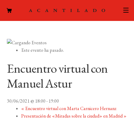
CATÁLOGO
AUTORES
Expand
Este evento ha pasado.
el
ACTUALIDAD
Expand
menú
Encuentro virtual con
el
hijo
PODCAST
menú
Manuel Astur
hijo
LA EDITORIAL
Expand
el
30/06/2021 @ 18:00
-
19:00
FOREIGN RIGHTS
menú
«
Encuentro virtual con Marta Carnicero Hernanz
hijo
Presentación de «Miradas sobre la ciudad» en Madrid
»
CONTACTO
MI CUENTA