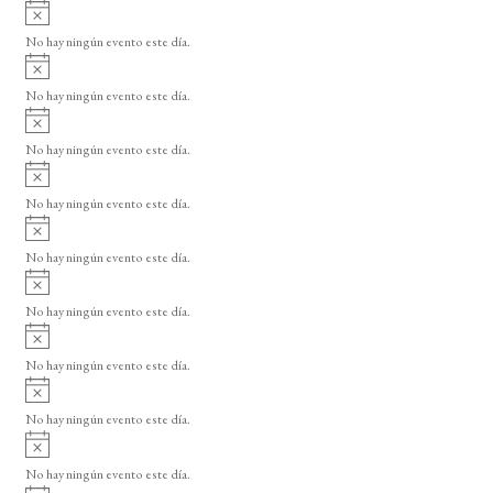
A
v
No hay ningún evento este día.
i
A
s
v
o
No hay ningún evento este día.
i
A
s
v
o
No hay ningún evento este día.
i
A
s
v
o
No hay ningún evento este día.
i
A
s
v
o
No hay ningún evento este día.
i
A
s
v
o
No hay ningún evento este día.
i
A
s
v
o
No hay ningún evento este día.
i
A
s
v
o
No hay ningún evento este día.
i
A
s
v
o
No hay ningún evento este día.
i