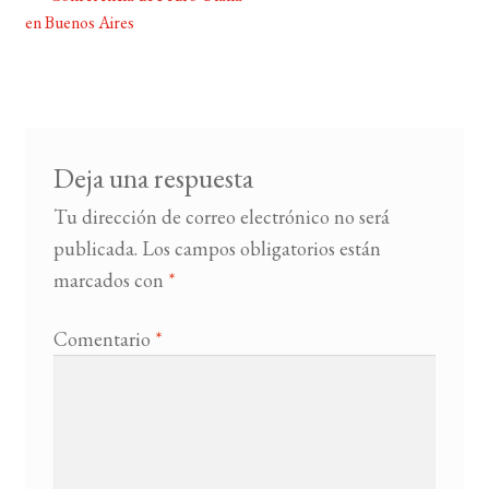
Navegación
en Buenos Aires
de
BUSCAR
entradas
LISTA DE LIBROS
Deja una respuesta
Tu dirección de correo electrónico no será
publicada.
Los campos obligatorios están
marcados con
*
Comentario
*