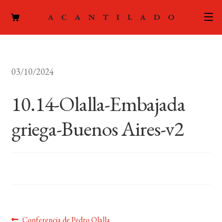
CATÁLOGO
03/10/2024
AUTORES
Expand
el
10.14-Olalla-Embajada
ACTUALIDAD
Expand
menú
el
hijo
griega-Buenos Aires-v2
PODCAST
menú
hijo
LA EDITORIAL
Expand
el
FOREIGN RIGHTS
menú
hijo
CONTACTO
Anterior:
Conferencia de Pedro Olalla
MI CUENTA