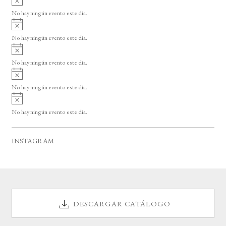
s
v
o
No hay ningún evento este día.
i
A
s
v
o
No hay ningún evento este día.
i
A
s
v
o
No hay ningún evento este día.
i
A
s
v
o
No hay ningún evento este día.
i
A
s
v
o
No hay ningún evento este día.
i
s
o
INSTAGRAM
DESCARGAR CATÁLOGO