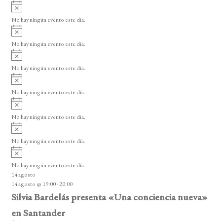
A
s
v
o
No hay ningún evento este día.
i
A
s
v
o
No hay ningún evento este día.
i
A
s
v
o
No hay ningún evento este día.
i
A
s
v
o
No hay ningún evento este día.
i
A
s
v
o
No hay ningún evento este día.
i
A
s
v
o
No hay ningún evento este día.
i
A
s
v
o
No hay ningún evento este día.
i
14 agosto
s
14 agosto @ 19:00
-
20:00
o
Silvia Bardelás presenta «Una conciencia nueva»
en Santander