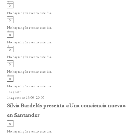
i
A
e
s
v
o
No hay ningún evento este día.
E
i
A
s
v
v
o
No hay ningún evento este día.
i
e
A
s
v
n
o
No hay ningún evento este día.
i
A
t
s
v
o
No hay ningún evento este día.
o
i
A
s
s
v
o
No hay ningún evento este día.
i
A
s
v
o
No hay ningún evento este día.
i
14 agosto
s
14 agosto @ 19:00
-
20:00
o
Silvia Bardelás presenta «Una conciencia nueva»
en Santander
A
v
No hay ningún evento este día.
i