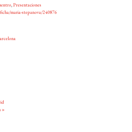
uentro
,
Presentaciones
/ficha/maria-stepanova/240876
arcelona
id
a
»