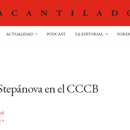
ACTUALIDAD
PODCAST
LA EDITORIAL
FOREI
Stepánova en el CCCB
id
a
»