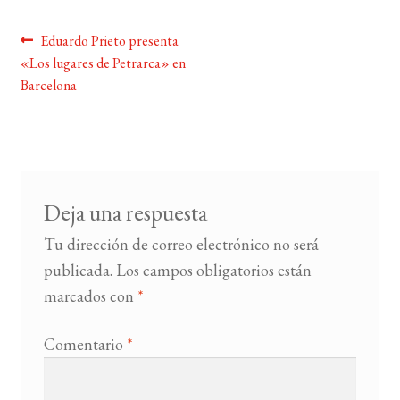
Navegación
Anterior:
Eduardo Prieto presenta
BUSCAR
«Los lugares de Petrarca» en
de
Barcelona
LISTA DE LIBROS
entradas
Deja una respuesta
Tu dirección de correo electrónico no será
publicada.
Los campos obligatorios están
marcados con
*
Comentario
*