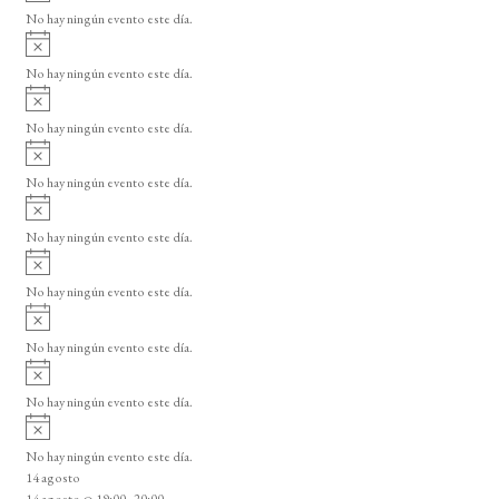
v
o
No hay ningún evento este día.
i
A
s
v
o
No hay ningún evento este día.
i
A
s
v
o
No hay ningún evento este día.
i
A
s
v
o
No hay ningún evento este día.
i
A
s
v
o
No hay ningún evento este día.
i
A
s
v
o
No hay ningún evento este día.
i
A
s
v
o
No hay ningún evento este día.
i
A
s
v
o
No hay ningún evento este día.
i
A
s
v
o
No hay ningún evento este día.
i
14 agosto
s
14 agosto @ 19:00
-
20:00