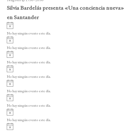
o
Silvia Bardelás presenta «Una conciencia nueva»
en Santander
A
v
No hay ningún evento este día.
i
A
s
v
o
No hay ningún evento este día.
i
A
s
v
o
No hay ningún evento este día.
i
A
s
v
o
No hay ningún evento este día.
i
A
s
v
o
No hay ningún evento este día.
i
A
s
v
o
No hay ningún evento este día.
i
A
s
v
o
No hay ningún evento este día.
i
A
s
v