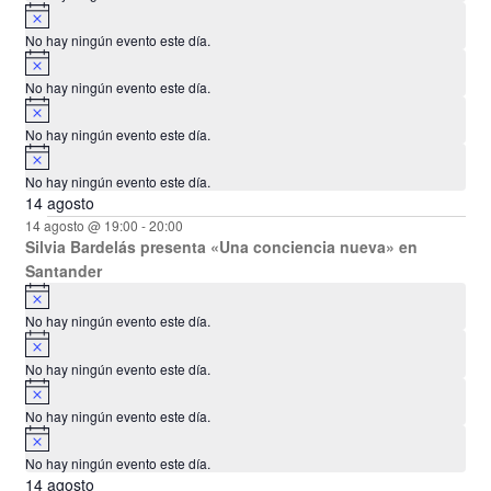
A
s
v
o
No hay ningún evento este día.
i
A
s
v
o
No hay ningún evento este día.
i
A
s
v
o
No hay ningún evento este día.
i
A
s
v
o
No hay ningún evento este día.
i
14 agosto
s
o
14 agosto @ 19:00
-
20:00
Silvia Bardelás presenta «Una conciencia nueva» en
Santander
A
v
No hay ningún evento este día.
i
A
s
v
o
No hay ningún evento este día.
i
A
s
v
o
No hay ningún evento este día.
i
A
s
v
o
No hay ningún evento este día.
i
14 agosto
s