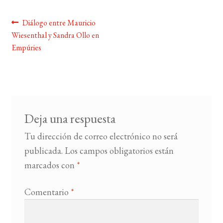
Navegación
Anterior:
Diálogo entre Mauricio
BUSCAR
Wiesenthal y Sandra Ollo en
de
Empúries
LISTA DE LIBROS
entradas
Deja una respuesta
Tu dirección de correo electrónico no será
publicada.
Los campos obligatorios están
marcados con
*
Comentario
*