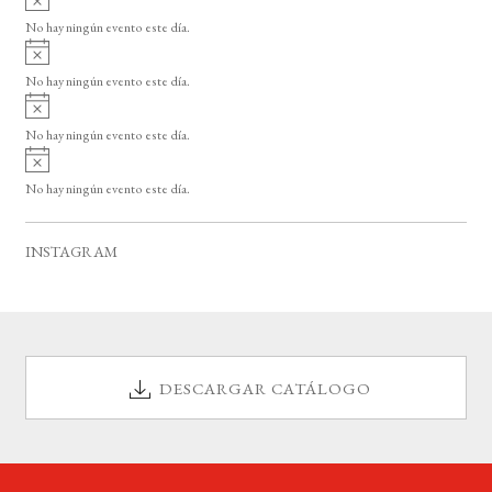
s
v
o
No hay ningún evento este día.
i
A
s
v
o
No hay ningún evento este día.
i
A
s
v
o
No hay ningún evento este día.
i
A
s
v
o
No hay ningún evento este día.
i
s
o
INSTAGRAM
DESCARGAR CATÁLOGO