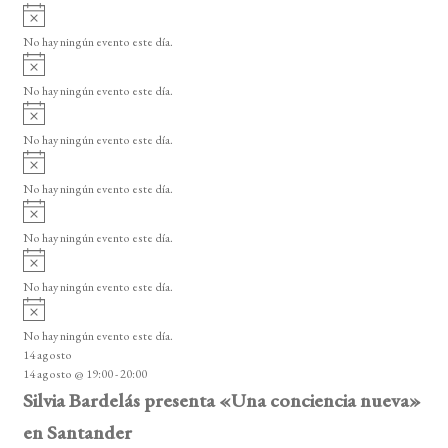
E
A
s
v
v
o
No hay ningún evento este día.
i
e
A
s
v
n
o
No hay ningún evento este día.
i
A
t
s
v
o
No hay ningún evento este día.
o
i
A
s
s
v
o
No hay ningún evento este día.
i
A
s
v
o
No hay ningún evento este día.
i
A
s
v
o
No hay ningún evento este día.
i
A
s
v
o
No hay ningún evento este día.
i
14 agosto
s
14 agosto @ 19:00
-
20:00
o
Silvia Bardelás presenta «Una conciencia nueva»
en Santander