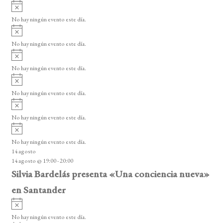
A
v
No hay ningún evento este día.
i
A
s
v
o
No hay ningún evento este día.
i
A
s
v
o
No hay ningún evento este día.
i
A
s
v
o
No hay ningún evento este día.
i
A
s
v
o
No hay ningún evento este día.
i
A
s
v
o
No hay ningún evento este día.
i
14 agosto
s
14 agosto @ 19:00
-
20:00
o
Silvia Bardelás presenta «Una conciencia nueva»
en Santander
A
v
No hay ningún evento este día.
i